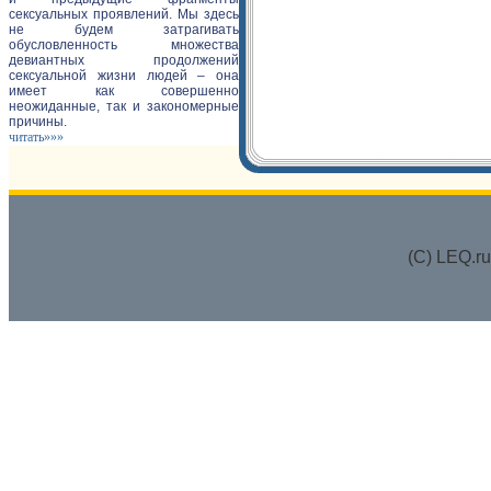
сексуальных проявлений. Мы здесь
не будем затрагивать
обусловленность множества
девиантных продолжений
сексуальной жизни людей – она
имеет как совершенно
неожиданные, так и закономерные
причины.
читать»»»
(C) LEQ.r