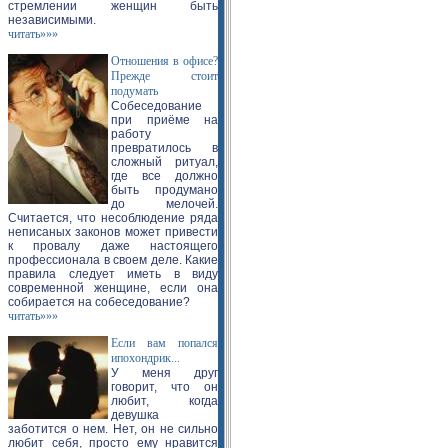
стремлении женщин быть
независимыми.
читать»»»
Отношения в офисе?
Прежде стоит
подумать
Собеседование
при приёме на
работу
превратилось в
сложный ритуал,
где все должно
быть продумано
до мелочей.
Считается, что несоблюдение ряда
неписаных законов может привести
к провалу даже настоящего
профессионала в своем деле. Какие
правила следует иметь в виду
современной женщине, если она
собирается на собеседование?
читать»»»
Если вам попался
ипохондрик...
У меня друг
говорит, что он
любит, когда
девушка
заботится о нем. Нет, он не сильно
любит себя, просто ему нравится