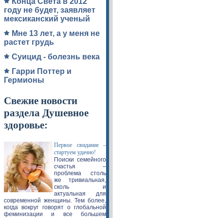
Конца Света в 2012
году не будет, заявляет
мексиканский ученый
Мне 13 лет, а у меня не
растет грудь
Суицид - болезнь века
Гарри Поттер и
Гермионы
Свежие новости
раздела Душевное
здоровье:
Первое свидание –
стартуем удачно!
Поиски семейного
счастья –
проблема столь
же тривиальная,
сколь и
актуальная для
современной женщины. Тем более,
когда вокруг говорят о глобальной
феминизации и все большем