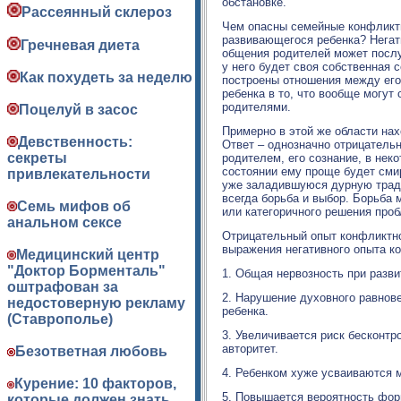
обстановке.
Рассеянный склероз
Чем опасны семейные конфликт
развивающегося ребенка? Нега
Гречневая диета
общения родителей может послуж
у него будет своя собственная с
Как похудеть за неделю
построены отношения между его
ребенка в то, что вообще могу
родителями.
Поцелуй в засос
Примерно в этой же области нах
Девственность:
Ответ – однозначно отрицатель
секреты
родителем, его сознание, в нек
состоянии ему проще будет сми
привлекательности
уже заладившуюся дурную тради
всегда борьба и выбор. Борьба
Семь мифов об
или категоричного решения про
анальном сексе
Отрицательный опыт конфликтно
выражения негативного опыта к
Медицинский центр
"Доктор Борменталь"
1. Общая нервозность при разви
оштрафован за
2. Нарушение духовного равнове
недостоверную рекламу
ребенка.
(Ставрополье)
3. Увеличивается риск бесконтр
авторитет.
Безответная любовь
4. Ребенком хуже усваиваются 
Курение: 10 факторов,
5. Повышается вероятность форм
которые должен знать