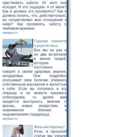
чувствовать заботу. От него она
исходит. Я это ощущаю. А от меня?
Как я должна это проявлять? Как я
должна понять, что, действительно,
он почувствовал мое отношение к
нему? Как проявлять заботу о
любимом мужчине.
читать»»»
Скрытые опасности
и радости секса
Все мы не раз и
не два встречали
в жизни людей,
которые
постоянно
говорят о своём здоровье, вернее,
нездоровье. Они подробно
описывают свои болячки, упиваясь
собственным рассказом и жалостью
к себе. Если вы попались в эту
ловушку и не можете прервать
собеседника, то далее вам
придётся выслушать мнение о
врачах, новых лекарствах и
невнимании близких к
недомоганиям страдальца.
читать»»»
Жить или бороться?
Итак, в прошлой
статье мы узнали