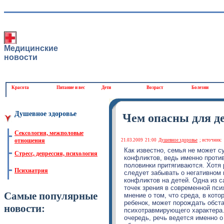
Медицинские
новости
Красота
Питание и вес
Дети
Возраст
Болезни
Душевное здоровье
Чем опасны для д
Сексология, межполовые
отношения
21.03.2009
21:00
Душевное здоровье
; источник:
Как известно, семья не может с
Стресс, депрессия, психология
конфликтов, ведь именно прот
половинки притягиваются. Хотя
Психиатрия
следует забывать о негативном
конфликтов на детей. Одна из 
точек зрения в современной пси
Самые популярные
мнение о том, что среда, в кот
ребенок, может порождать обст
новости:
психотравмирующего характера
очередь, речь ведется именно о