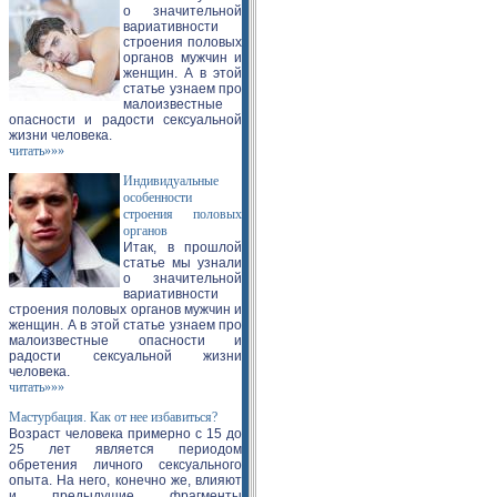
о значительной
вариативности
строения половых
органов мужчин и
женщин. А в этой
статье узнаем про
малоизвестные
опасности и радости сексуальной
жизни человека.
читать»»»
Индивидуальные
особенности
строения половых
органов
Итак, в прошлой
статье мы узнали
о значительной
вариативности
строения половых органов мужчин и
женщин. А в этой статье узнаем про
малоизвестные опасности и
радости сексуальной жизни
человека.
читать»»»
Мастурбация. Как от нее избавиться?
Возраст человека примерно с 15 до
25 лет является периодом
обретения личного сексуального
опыта. На него, конечно же, влияют
и предыдущие фрагменты