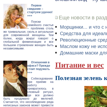
Первое
свидание –
стартуем удачно!
»»»
Еще новости в раз
Поиски
семейного счастья
Морщинки... и что с
– проблема столь
же тривиальная, сколь и актуальная
Средства для идеал
для современной женщины. Тем
более, когда вокруг говорят о
Революционные сред
глобальной феминизации и все
большем стремлении женщин быть
Маслом кожу не исп
независимыми.
Домашние маски для
Отношения в
Питание и вес
офисе? Прежде
стоит подумать
»»»
Полезная зелень
Собеседование
при приёме на
работу
превратилось в
сложный ритуал,
где все должно
быть продумано до мелочей.
Считается, что несоблюдение ряда
неписаных законов может привести