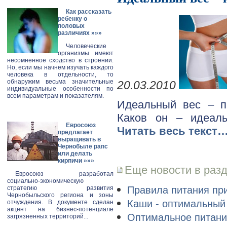
Как рассказать
ребенку о
половых
различиях
»»»
Человеческие
организмы имеют
несомненное сходство в строении.
Но, если мы начнем изучать каждого
человека в отдельности, то
обнаружим весьма значительные
20.03.2010
индивидуальные особенности по
всем параметрам и показателям.
Идеальный вес – п
Каков он – идеаль
Евросоюз
Читать весь текст
предлагает
выращивать в
Чернобыле рапс
или делать
кирпичи
»»»
Еще новости в разд
Евросоюз разработал
социально-экономическую
Правила питания пр
стратегию развития
Чернобыльского региона и зоны
Каши - оптимальный
отчуждения. В документе сделан
акцент на бизнес-потенциале
Оптимальное питани
загрязненных территорий...