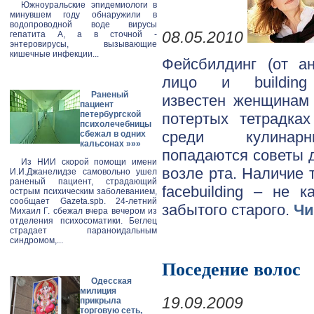
Южноуральские эпидемиологи в
минувшем году обнаружили в
водопроводной воде вирусы
08.05.2010
гепатита А, а в сточной -
энтеровирусы, вызывающие
кишечные инфекции...
Фейсбилдинг (от ан
лицо и building 
Раненый
известен женщинам 
пациент
петербургской
потертых тетрадка
психолечебницы
среди кулинар
сбежал в одних
кальсонах
»»»
попадаются советы д
Из НИИ скорой помощи имени
возле рта. Наличие 
И.И.Джанелидзе самовольно ушел
раненый пациент, страдающий
facebuilding – не 
острым психическим заболеванием,
сообщает Gazeta.spb. 24-летний
забытого старого.
Чи
Михаил Г. сбежал вчера вечером из
отделения психосоматики. Беглец
страдает параноидальным
синдромом,...
Поседение волос
Одесская
милиция
19.09.2009
прикрыла
торговую сеть,