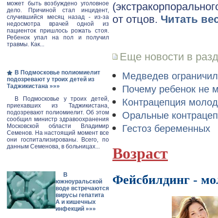
может быть возбуждено уголовное
(экстракорпоральног
дело. Причиной стал инцидент,
от отцов.
Читать ве
случившийся месяц назад - из-за
недосмотра врачей одной из
пациенток пришлось рожать стоя.
Ребенок упал на пол и получил
травмы. Как...
Еще новости в раз
В Подмосковье полиомиелит
Медведев ограничил
подозревают у троих детей из
Таджикистана
»»»
Почему ребенок не м
В Подмосковье у троих детей,
Контрацепция молод
приехавших из Таджикистана,
подозревают полиомиелит. Об этом
Оральные контраце
сообщил министр здравоохранения
Гестоз беременных
Московской области Владимир
Семенов. На настоящий момент все
они госпитализированы. Всего, по
данным Семенова, в больницах...
Возраст
В
Фейсбилдинг - мо
южноуральской
воде встречаются
вирусы гепатита
А и кишечных
инфекций
»»»