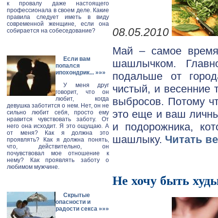
к провалу даже настоящего
профессионала в своем деле. Какие
правила следует иметь в виду
современной женщине, если она
08.05.2010
собирается на собеседование?
Май – самое время
Если вам
шашлычком. Главн
попался
ипохондрик...
»»»
подальше от город
У меня друг
чистый, и весенние 
говорит, что он
выбросов. Потому чт
любит, когда
девушка заботится о нем. Нет, он не
это еще и ваш личны
сильно любит себя, просто ему
нравится чувствовать заботу. От
и подорожника, кот
него она исходит. Я это ощущаю. А
от меня? Как я должна это
шашлыку.
Читать в
проявлять? Как я должна понять,
что, действительно, он
почувствовал мое отношение к
нему? Как проявлять заботу о
любимом мужчине.
Не хочу быть худ
Скрытые
опасности и
радости секса
»»»