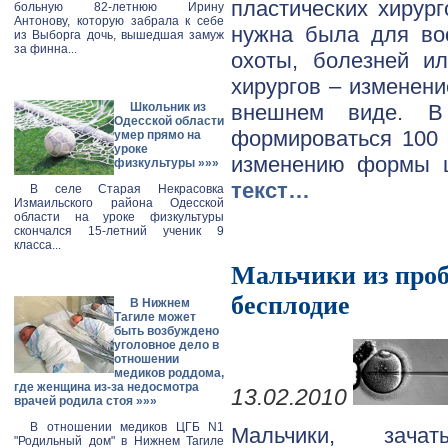
пластических хирург
больную 82-летнюю Ирину
Антонову, которую забрала к себе
нужна была для во
из Выборга дочь, вышедшая замуж
за финна...
охоты, болезней и
хирургов – изменен
внешнем виде. В 
Школьник из
Одесской области
формироваться 100 
умер прямо на
уроке
изменению формы щ
физкультуры
»»»
текст…
В селе Старая Некрасовка
Измаильского района Одесской
области на уроке физкультуры
скончался 15-летний ученик 9
класса...
Мальчики из проб
бесплодие
В Нижнем
Тагиле может
быть возбуждено
уголовное дело в
отношении
медиков роддома,
где женщина из-за недосмотра
13.02.2010
врачей родила стоя
»»»
В отношении медиков ЦГБ N1
Мальчики, зач
"Родильный дом" в Нижнем Тагиле