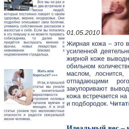
Все мы не раз и
не два встречали в
жизни людей,
которые постоянно говорят о своём
здоровье, вернее, нездоровье. Они
подробно описывают свои болячки,
упиваясь собственным рассказом и
жалостью к себе. Если вы попались
01.05.2010
в эту ловушку и не можете прервать
собеседника, то далее вам
Жирная кожа – это в
придётся выслушать мнение о
врачах, новых лекарствах и
усиленной деятельн
невнимании близких к
недомоганиям страдальца.
жирной коже выводн
обильном количеств
Жить или
маслом, лоснится,
бороться?
»»»
отпадающими рого
Итак, в прошлой
статье мы узнали
закупоривают вывод
о значительной
кожа встречается на
вариативности
строения половых
и подбородок.
Читат
органов мужчин и
женщин. А в этой
статье узнаем про малоизвестные
опасности и радости сексуальной
жизни человека.
Идеальный вес – 