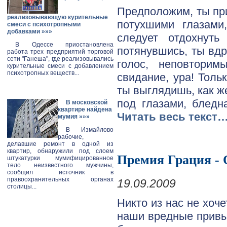
Предположим, ты при
реализовывающую курительные
потухшими глазами
смеси с психотропными
добавками
»»»
следует отдохнуть
В Одессе приостановлена
потянувшись, ты вдр
работа трех предприятий торговой
сети "Ганеша", где реализовывались
голос, неповтори
курительные смеси с добавлением
психотропных веществ...
свидание, ура! Толь
ты выглядишь, как ж
под глазами, бледн
В московской
квартире найдена
Читать весь текст
мумия
»»»
В Измайлово
рабочие,
делавшие ремонт в одной из
квартир, обнаружили под слоем
Премия Грация - 
штукатурки мумифицированное
тело неизвестного мужчины,
сообщил источник в
правоохранительных органах
19.09.2009
столицы...
Никто из нас не хоч
наши вредные привы