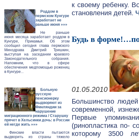
к своему ребенку. В
становления детей.
Роддом в
пермском Кунгуре
заработает не
раньше июня
»»»
Не раньше
июня месяца заработает роддом в
Будь в форме!…по
Кунгуре, Прикамья. Об этом
сообщил сегодня глава пермского
Минздрава Дмитрий Тришкин,
выступая на заседании краевого
Законодательного собрания.
Напомним, что в сфере
обеспечения медпомощью рожениц
в Кунгуре...
01.05.2010
Больную
русскую
пенсионерку
Большинство людей 
выдворяют из
Финляндии за
современной, изнеж
нарушение
Первые упоминан
миграционного режима / Старушку
прячет в Хельсинки дочь: в России
(ринопластика по- с
ей негде жить
»»»
которому 3500 ле
Финские власти пытаются
выдворить из страны тяжело