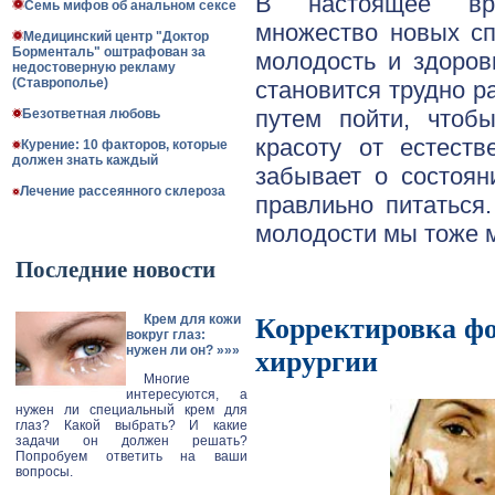
В настоящее вр
Семь мифов об анальном сексе
множество новых сп
Медицинский центр "Доктор
Борменталь" оштрафован за
молодость и здоров
недостоверную рекламу
(Ставрополье)
становится трудно р
путем пойти, чтоб
Безответная любовь
красоту от естеств
Курение: 10 факторов, которые
должен знать каждый
забывает о состоян
Лечение рассеянного склероза
правлиьно питаться
молодости мы тоже 
Последние новости
Крем для кожи
Корректировка ф
вокруг глаз:
нужен ли он?
»»»
хирургии
Многие
интересуются, а
нужен ли специальный крем для
глаз? Какой выбрать? И какие
задачи он должен решать?
Попробуем ответить на ваши
вопросы.