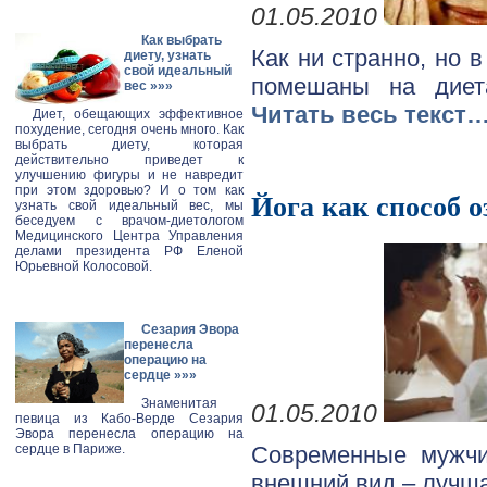
01.05.2010
Как выбрать
Как ни странно, но 
диету, узнать
свой идеальный
помешаны на диета
вес
»»»
Читать весь текст
Диет, обещающих эффективное
похудение, сегодня очень много. Как
выбрать диету, которая
действительно приведет к
улучшению фигуры и не навредит
при этом здоровью? И о том как
Йога как способ 
узнать свой идеальный вес, мы
беседуем с врачом-диетологом
Медицинского Центра Управления
делами президента РФ Еленой
Юрьевной Колосовой.
Сезария Эвора
перенесла
операцию на
сердце
»»»
Знаменитая
01.05.2010
певица из Кабо-Верде Сезария
Эвора перенесла операцию на
сердце в Париже.
Современные мужчи
внешний вид – лучш