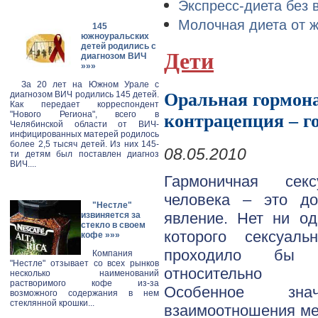
Экспресс-диета без 
Молочная диета от 
145
южноуральских
детей родились с
Дети
диагнозом ВИЧ
»»»
За 20 лет на Южном Урале с
Оральная гормон
диагнозом ВИЧ родились 145 детей.
Как передает корреспондент
"Нового Региона", всего в
контрацепция – г
Челябинской области от ВИЧ-
инфицированных матерей родилось
более 2,5 тысяч детей. Из них 145-
08.05.2010
ти детям был поставлен диагноз
ВИЧ....
Гармоничная сек
человека – это до
"Нестле"
явление. Нет ни од
извиняется за
стекло в своем
которого сексуаль
кофе
»»»
проходило бы 
Компания
"Нестле" отзывает со всех рынков
относительно б
несколько наименований
растворимого кофе из-за
Особенное зна
возможного содержания в нем
стеклянной крошки...
взаимоотношения ме